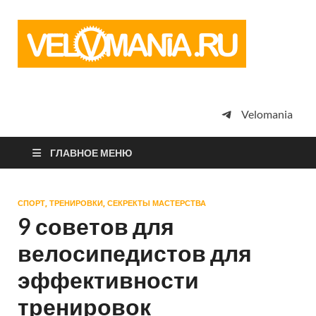
Vel
Сообщество
профессион
велоспорта,
энтузиастов
велотуризма
Velomania
просто
любителей
велосипедов
ГЛАВНОЕ МЕНЮ
СПОРТ, ТРЕНИРОВКИ, СЕКРЕКТЫ МАСТЕРСТВА
9 советов для
велосипедистов для
эффективности
тренировок