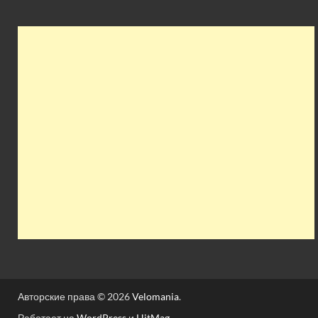
Авторские права © 2026
Velomania
.
Работает на
WordPress
и
HitMag
.