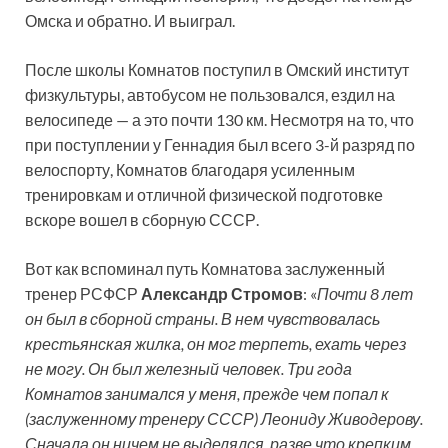
Омска и обратно. И выиграл.
После школы Комнатов поступил в Омский институт
физкультуры, автобусом не пользовался, ездил на
велосипеде — а это почти 130 км. Несмотря на то, что
при поступлении у Геннадия был всего 3-й разряд по
велоспорту, Комнатов благодаря усиленным
тренировкам и отличной физической подготовке
вскоре вошел в сборную СССР.
Вот как вспоминал путь Комнатова заслуженный
тренер РСФСР
Александр Стромов
: «
Почти 8 лет
он был в сборной страны. В нем чувствовалась
крестьянская жилка, он мог терпеть, ехать через
не могу. Он был железный человек. Три года
Комнатов занимался у меня, прежде чем попал к
(заслуженному тренеру СССР) Леониду Живодерову.
Сначала он ничем не выделялся, разве что крепким