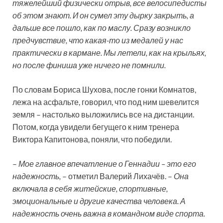
тяжелейший физически отрыв, все велосипедисты
об этом знают. И он сумел эту дырку закрыть, а
дальше все пошло, как по маслу. Сразу возникло
предчувствие, что какая-то из медалей у нас
практически в кармане. Мы летели, как на крыльях,
но после финиша уже ничего не помнили.
По словам Бориса Шухова, после гонки Комнатов,
лежа на асфальте, говорил, что под ним шевелится
земля – настолько выложились все на дистанции.
Потом, когда увидели бегущего к ним тренера
Виктора Капитонова, поняли, что победили.
–
Мое главное впечатление о Геннадии – это его
надежность,
– отметил Валерий Лихачёв. –
Она
включала в себя житейские, спортивные,
эмоциональные и другие качества человека. А
надежность очень важна в командном виде спорта.