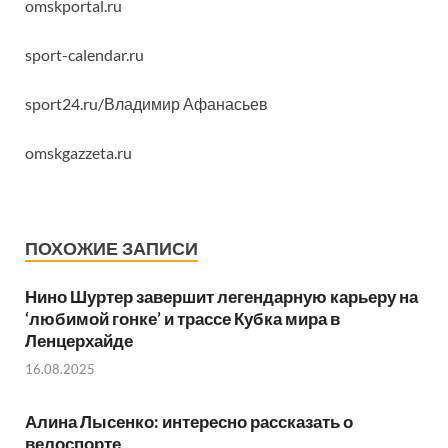
omskportal.ru
sport-calendar.ru
sport24.ru/Владимир Афанасьев
omskgazzeta.ru
ПОХОЖИЕ ЗАПИСИ
Нино Шуртер завершит легендарную карьеру на
‘любимой гонке’ и трассе Кубка мира в
Ленцерхайде
16.08.2025
Алина Лысенко: интересно рассказать о
велоспорте