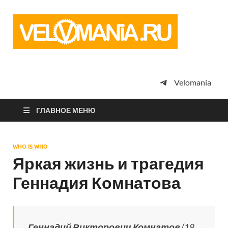
Vel
Сообщество
профессион
велоспорта,
энтузиастов
велотуризма
Velomania
просто
любителей
велосипедов
ГЛАВНОЕ МЕНЮ
WHO IS WHO
Яркая жизнь и трагедия
Геннадия Комнатова
Геннадий Викторович Комнатов
(18