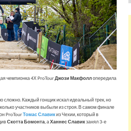
ая чемпионка 4Х ProTour
Джози Макфолл
опередила
о сложно. Каждый гонщик искал идеальный трек, но
есколько участников выбыли из строя. В самом финале
он ProTour
Томас Славик
из Чехии, который в
див
Скотта Бомонта
, а
Ханнес Славик
занял 3-е