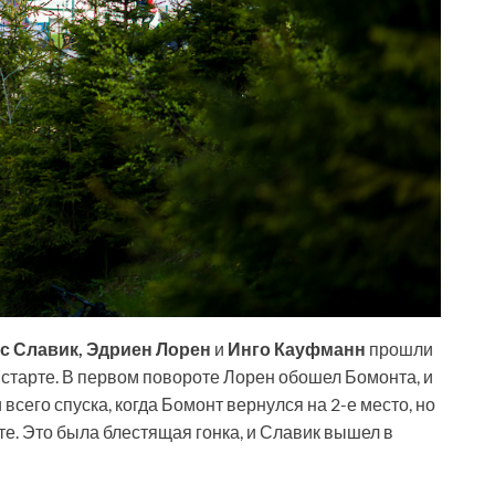
с Славик, Эдриен Лорен
и
Инго Кауфманн
прошли
старте. В первом повороте Лорен обошел Бомонта, и
всего спуска, когда Бомонт вернулся на 2-е место, но
е. Это была блестящая гонка, и Славик вышел в