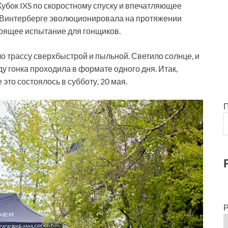
Кубок IXS по скоростному спуску и впечатляющее
в Винтерберге эволюционировала на протяжении
тоящее испытание для гонщиков.
ло трассу сверхбыстрой и пыльной. Светило солнце, и
у гонка проходила в формате одного дня. Итак,
это состоялось в субботу, 20 мая.
Р