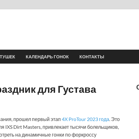
Velomania
Сообщество профессионалов велоспорта, энтузиастов велотуризма
АТУШЕК
КАЛЕНДАРЬ ГОНОК
КОНТАКТЫ
праздник для Густава
ания, прошел первый этап
4X ProTour 2023 года
. Это
 IXS Dirt Masters, привлекает тысячи болельщиков,
отреть на динамичные гонки по форкроссу