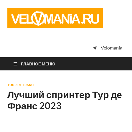
Vel
Сообщество
профессион
велоспорта,
энтузиастов
велотуризма
Velomania
просто
любителей
велосипедов
ГЛАВНОЕ МЕНЮ
TOUR DE FRANCE
Лучший спринтер Тур де
Франс 2023