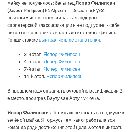
майку не получилось: бельгиец
Яспер Филипсен
(Jasper Philipsen)
из Alpecin — Deceuninck уже
по итогам четвертого этапа стал лидером
спринтерской классификации и не подпустил к себе
никого из соперников вплоть до итогового финиша.
Гонщик так же
выиграл четыре этапа гонки
.
3-й этап
: Яспер Филипсен
4-й этап:
Яспер Филипсен
7-й этап:
Яспер Филипсен
11-й этап:
Яспер Филипсен
В прошлом году он занял в очковой классификации 2-
е место, проиграв Вауту ван Арту 194 очка.
Яспер Филипсен
: «Потрясающе стоять на подиуме в
зелёной майке. Я горжусь тем, как отработала вся
команда ради достижения этой цели. Хотел выиграть