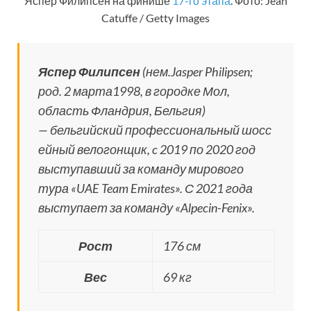
Яспер Филипсен на финише
17-го этапа
. Фото: Jean
Catuffe / Getty Images
Яспер Филипсен
(нем.
Jasper Philipsen
;
род. 2 марта1998, в городке Мол,
область Фландрия, Бельгия)
— бельгийский профессиональный шосс
ейный велогонщик, c 2019 по 2020 год
выступавший за команду мирового
тура «UAE Team Emirates». С 2021 года
выступает за команду «Alpecin-Fenix».
Рост
176 см
Вес
69 кг