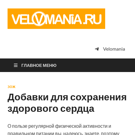
Vel
Сообщество
профессион
велоспорта,
энтузиастов
велотуризма
Velomania
просто
любителей
велосипедов
ГЛАВНОЕ МЕНЮ
ЗОЖ
Добавки для сохранения
здорового сердца
О пользе регулярной физической активности и
правильном питании вы, надеюсь, знаете, поэтому