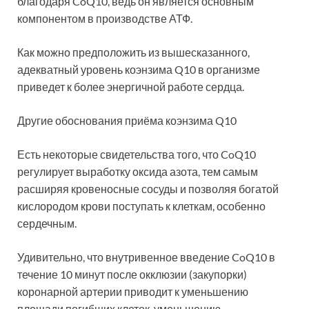
благодаря CoQ10, ведь он является основным
компонентом в производстве АТФ.
Как можно предположить из вышесказанного,
адекватный уровень коэнзима Q10 в организме
приведет к более энергичной работе сердца.
Другие обоснования приёма коэнзима Q10
Есть некоторые свидетельства того, что CoQ10
регулирует выработку оксида азота, тем самым
расширяя кровеносные сосуды и позволяя богатой
кислородом крови поступать к клеткам, особенно
сердечным.
Удивительно, что внутривенное введение CoQ10 в
течение 10 минут после окклюзии (закупорки)
коронарной артерии приводит к уменьшению
площади погибших клеток, уменьшению