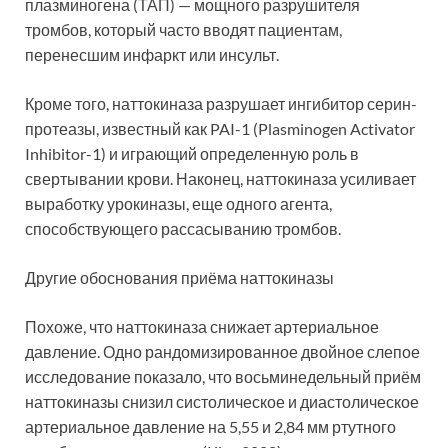
плазминогена (ТАП) — мощного разрушителя
тромбов, который часто вводят пациентам,
перенесшим инфаркт или инсульт.
Кроме того, наттокиназа разрушает ингибитор серин-
протеазы, известный как PAI-1 (Plasminogen Activator
Inhibitor-1) и играющий определенную роль в
свертывании крови. Наконец, наттокиназа усиливает
выработку урокиназы, еще одного агента,
способствующего рассасыванию тромбов.
Другие обоснования приёма наттокиназы
Похоже, что наттокиназа снижает артериальное
давление. Одно рандомизированное двойное слепое
исследование показало, что восьминедельный приём
наттокиназы снизил систолическое и диастолическое
артериальное давление на 5,55 и 2,84 мм ртутного