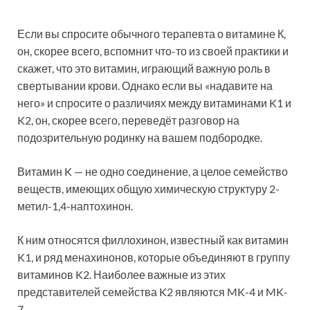
Если вы спросите обычного терапевта о витамине К,
он, скорее всего, вспомнит что-то из своей практики и
скажет, что это витамин, играющий важную роль в
свертывании крови. Однако если вы «надавите на
него» и спросите о различиях между витаминами K1 и
K2, он, скорее всего, переведёт разговор на
подозрительную родинку на вашем подбородке.
Витамин K — не одно соединение, а целое семейство
веществ, имеющих общую химическую структуру 2-
метил-1,4-наптохинон.
К ним относятся филлохинон, известный как витамин
K1, и ряд менахинонов, которые объединяют в группу
витаминов K2. Наиболее важные из этих
представителей семейства K2 являются MK-4 и MK-
7.