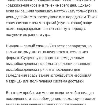
«разжижения крови» в течение всего дня. Однако
если вы решили принимать наттокиназу только раз в
день, делайте это после ужина или перед сном. Такой
совет связан с тем, что тромб (сгусток крови) чаще
всего «подкрадывается» к человеку в период с
полуночи до раннего утра.
Ниацин — самый сложный из всех препаратов, но
только потому, что он выпускается в нескольких
формах. Существуют формы с немедленным
высвобождением и формы с пролонгированным
высвобождением, причем в последних для
замедления всасывания используется «восковая
матрица» или полигелевая система доставки.
Вот в чем проблема: многие люди не любят ниацин
немедленного высвобождения, поскольку он может
вызвать временный всплеск простагландинов,