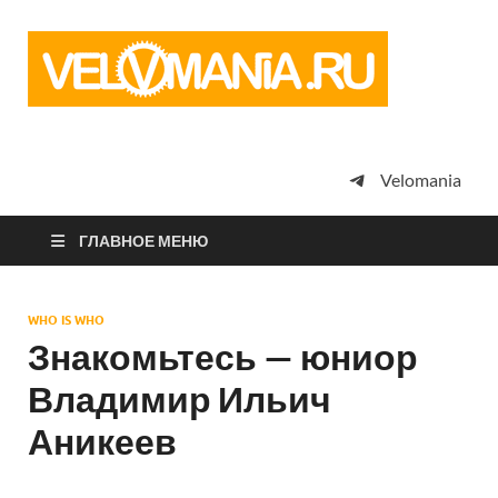
Vel
Сообщество
профессион
велоспорта,
энтузиастов
велотуризма
Velomania
просто
любителей
велосипедов
ГЛАВНОЕ МЕНЮ
WHO IS WHO
Знакомьтесь — юниор
Владимир Ильич
Аникеев