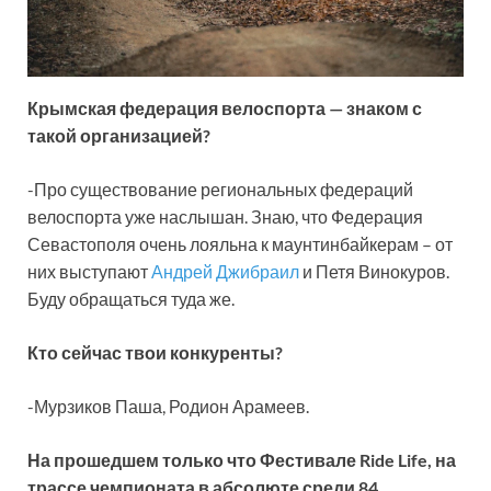
Крымская федерация велоспорта — знаком с
такой организацией?
-Про существование региональных федераций
велоспорта уже наслышан. Знаю, что Федерация
Севастополя очень лояльна к маунтинбайкерам – от
них выступают
Андрей Джибраил
и Петя Винокуров.
Буду обращаться туда же.
Кто сейчас твои конкуренты?
-Мурзиков Паша, Родион Арамеев.
На прошедшем только что Фестивале Ride Life, на
трассе чемпионата в абсолюте среди 84