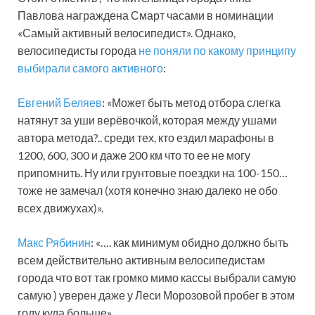
Павлова награждена Смарт часами в номинации
«Самый активный велосипедист». Однако,
велосипедисты города
не поняли по какому принципу
выбирали самого активного
:
Евгений Беляев
: «Может быть метод отбора слегка
натянут за уши верёвочкой, которая между ушами
автора метода?.. среди тех, кто ездил марафоны в
1200, 600, 300 и даже 200 км что то ее не могу
припомнить. Ну или грунтовые поездки на 100-150…
тоже не замечал (хотя конечно знаю далеко не обо
всех движухах)».
Макс Рябинин
: «…. как минимум обидно должно быть
всем действительно активным велосипедистам
города что вот так громко мимо кассы выбрали самую
самую ) уверен даже у Леси Морозовой пробег в этом
году куда больше».