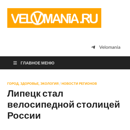
Vel
Сообщество
профессион
велоспорта,
энтузиастов
велотуризма
Velomania
просто
любителей
велосипедов
ГЛАВНОЕ МЕНЮ
ГОРОД, ЗДОРОВЬЕ, ЭКОЛОГИЯ
/
НОВОСТИ РЕГИОНОВ
Липецк стал
велосипедной столицей
России