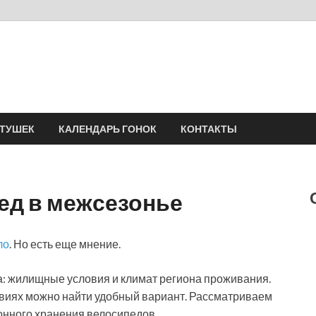
Velomania
Сообщество профессионалов велоспорта, энтузиастов велотуризма
АТУШЕК
КАЛЕНДАРЬ ГОНОК
КОНТАКТЫ
ед в межсезонье
ло
. Но есть еще мнение.
: жилищные условия и климат региона проживания.
ловиях можно найти удобный вариант. Рассматриваем
зонного хранения велосипедов.