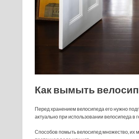
Как вымыть велосип
Перед хранением велосипеда его нужно подг
актуально при использовании велосипеда в го
Способов помыть велосипед множество, их м