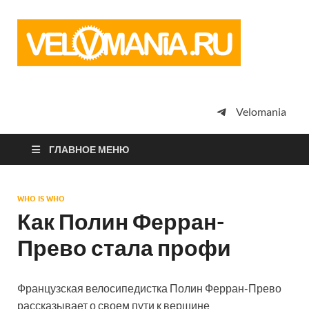
Vel
Сообщество
профессион
велоспорта,
энтузиастов
велотуризма
Velomania
просто
любителей
велосипедов
ГЛАВНОЕ МЕНЮ
WHO IS WHO
Как Полин Ферран-
Прево стала профи
Французская велосипедистка Полин Ферран-Прево
рассказывает о своем пути к вершине