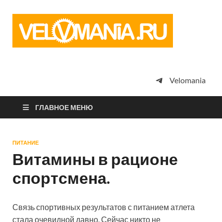
Vel
Сообщество
профессион
велоспорта,
энтузиастов
велотуризма
Velomania
просто
любителей
велосипедов
ГЛАВНОЕ МЕНЮ
ПИТАНИЕ
Витамины в рационе
спортсмена.
Связь спортивных результатов с питанием атлета
стала очевидной давно. Сейчас никто не