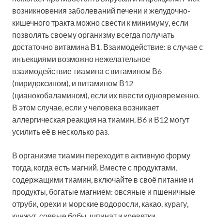
возникновения заболеваний печени и желудочно-
кишечного тракта можно свести к минимуму, если
позволять своему организму всегда получать
достаточно витамина В1. Взаимодействие: в случае с
инъекциями возможно нежелательное
взаимодействие тиамина с витамином В6
(пиридоксином), и витамином В12
(цианокобаламином), если их ввести одновременно.
В этом случае, если у человека возникает
аллергическая реакция на тиамин, В6 и В12 могут
усилить её в несколько раз.
В организме тиамин переходит в активную форму
тогда, когда есть магний. Вместе с продуктами,
содержащими тиамин, включайте в своё питание и
продукты, богатые магнием: овсяные и пшеничные
отруби, орехи и морские водоросли, какао, курагу,
кунжут, соевые бобы, шпинат и креветки.