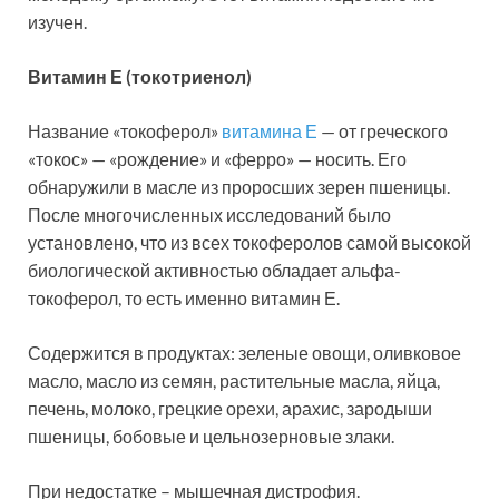
изучен.
Витамин Е (токотриенол)
Название «токоферол»
витамина Е
— от греческого
«токос» — «рождение» и «ферро» — носить. Его
обнаружили в масле из проросших зерен пшеницы.
После многочисленных исследований было
установлено, что из всех токоферолов самой высокой
биологической активностью обладает альфа-
токоферол, то есть именно витамин Е.
Содержится в продуктах: зеленые овощи, оливковое
масло, масло из семян, растительные масла, яйца,
печень, молоко, грецкие орехи, арахис, зародыши
пшеницы, бобовые и цельнозерновые злаки.
При недостатке – мышечная дистрофия.