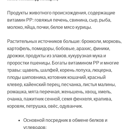
Продукты животного происхождения, содержащие
витамин РР: говяжья печень, свинина, сыр, рыба,
молоко, яйца, почки, белое мясо курицы.
Растительных источников больше: брокколи, морковь,
картофель, помидоры, бобовые, арахис, финики,
дрожжи, продукты из злаков, кукурузная мука и
проростки пшеницы. Богаты витамином РР и многие
травы: щавель, шалфей, корень лопуха, люцерна,
плоды шиповника, котовник кошачий, красный
клевер, кайенский перец, песчанка, листья малины,
ромашка, мята перечная, женьшень, хвощ, хмель,
очанка, пажитник сенной, семя фенхеля, крапива,
коровяк, петрушка, овёс, одуванчик.
Основной посредник в обмене белков и
углеводов;