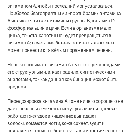
витамином А, чтобы последний мог усваиваться.
Наиболее благоприятными «партнёрами» витамина
А являются также витамины группы В, витамин D,
фосфор, кальций и цинк. Если в организме мало
цинка, то бета-каротин не будет превращаться в
витамин А; сочетание бета-каротина с алкоголем
может привести к тяжёлым поражениям печени.
Нельзя принимать витамин А вместе с ретиноидами –
его структурными, и, как правило, синтетическими
аналогами, так как данная комбинация может быть
вредной.
Передозировка витамина А тоже ничего хорошего не
даёт: печень и селезёнка могут увеличиться, плохо
работают желудок и кишечник; выпадают
волосы, ломаются ногти, кожа сохнет, зудит и
появляется пигмент; болят суставы и кости; человека