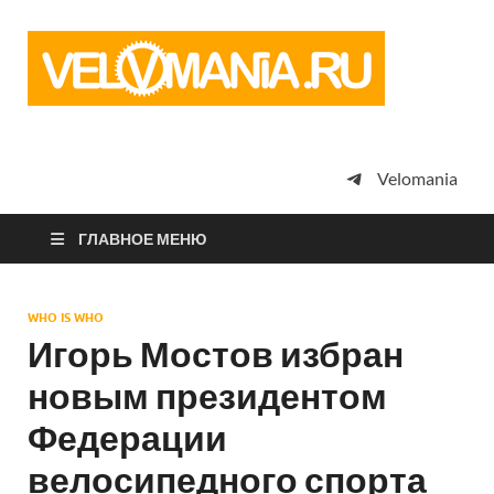
Vel
Сообщество
профессион
велоспорта,
энтузиастов
велотуризма
Velomania
просто
любителей
велосипедов
ГЛАВНОЕ МЕНЮ
WHO IS WHO
Игорь Мостов избран
новым президентом
Федерации
велосипедного спорта