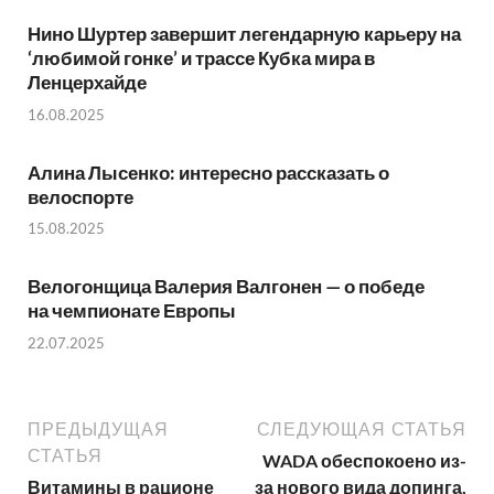
Нино Шуртер завершит легендарную карьеру на
‘любимой гонке’ и трассе Кубка мира в
Ленцерхайде
16.08.2025
Алина Лысенко: интересно рассказать о
велоспорте
15.08.2025
Велогонщица Валерия Валгонен — о победе
на чемпионате Европы
22.07.2025
ПРЕДЫДУЩАЯ
СЛЕДУЮЩАЯ СТАТЬЯ
СТАТЬЯ
WADA обеспокоено из-
Витамины в рационе
за нового вида допинга,