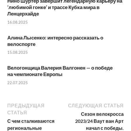
Нино Шуртер завершит легендарную карьеру на
‘любимой гонке’ и трассе Кубка мира в
Ленцерхайде
16.08.2025
Алина Лысенко: интересно рассказать о
велоспорте
15.08.2025
Велогонщица Валерия Валгонен — о победе
на чемпионате Европы
22.07.2025
ПРЕДЫДУЩАЯ
СЛЕДУЮЩАЯ СТАТЬЯ
СТАТЬЯ
Сезон велокросса
С чем сталкиваются
2023/24 Ваут ван Арт
региональные
начал с победы.