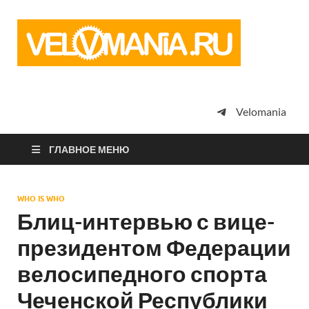
Vel
Сообщество
профессион
велоспорта,
энтузиастов
велотуризма
Velomania
просто
любителей
велосипедов
ГЛАВНОЕ МЕНЮ
WHO IS WHO
Блиц-интервью с вице-
президентом Федерации
велосипедного спорта
Чеченской Республики