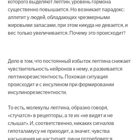
которого выделяют лептин, уровень гормона
существенно повышается. Но возникает парадокс:
аппетит у людей, обладающих чрезмерными
жировыми запасами, при этом никуда не девается, и
вес только увеличивается. Почему это происходит?
Дело в том, что постоянный избыток лептина снижает
чувствительность нейронов к нему, и развивается
лептинорезистентность. Похожая ситуация
происходит и с инсулином при формировании
инсулинорезистентности.
То есть, молекулы лептина, образно говоря,
«стучатся» в рецепторы, а те их «не видят и не
слышат». И, соответственно, никаких сигналов
гипоталамусу не приходит, а значит, чувства
насыщения не наступает, пищи потребляется