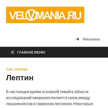
Vel
Сообщество
профессион
велоспорта,
энтузиастов
велотуризма
Velomania
просто
любителей
велосипедов
ГЛАВНОЕ МЕНЮ
ЗОЖ
/
ПИТАНИЕ
Лептин
В настоящее время основной темой в области
исследований ожирения является связь между
лишним весом и гормоном лептином. Некоторые