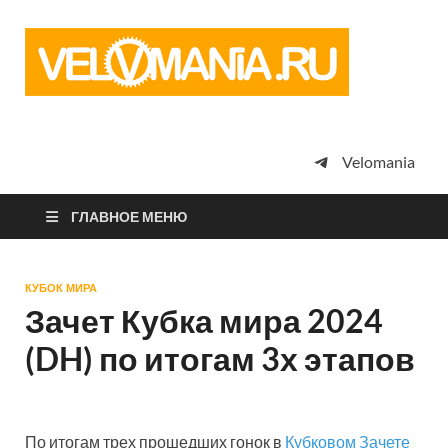
Vel
Сообщество
профессион
велоспорта,
энтузиастов
велотуризма
Velomania
просто
любителей
велосипедов
ГЛАВНОЕ МЕНЮ
КУБОК МИРА
Зачет Кубка мира 2024
(DH) по итогам 3х этапов
По итогам трех прошедших гонок в
Кубковом Зачете