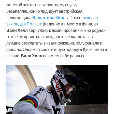
женской элиты по скоростному спуску
безапелляционно лидирует австрийская
велогонщица
Валентина Хёлль
. После
тяжелого
уик-энда в Польше
(падение и 6 место в финале)
Вали Хелл
вернулась к доминированию и на родной
земле не проиграла ни одного заезда, показав
лучшие результаты в квалификации, полуфинале и
финале. Одержав свою вторую победу в Кубке мира в
сезоне,
Вали Хелл
не имеет себе равных.