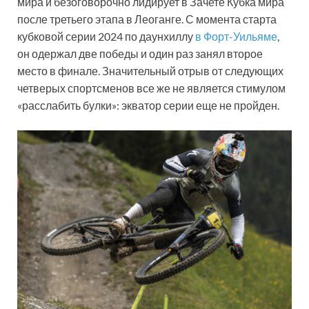
мира и безоговорочно лидирует в Зачете Кубка мира
после третьего этапа в Леоганге. С момента старта
кубковой серии 2024 по даунхиллу
в Форт-Уильяме
,
он одержал две победы и один раз занял второе
место в финале. Значительный отрыв от следующих
четверых спортсменов все же не является стимулом
«расслабить булки»: экватор серии еще не пройден.