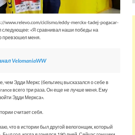
//www.relevo.com/ciclismo/eddy-merckx-tadej-pogacar-
л следующее: «Я сравнивал наши победы на
ар превзошел меня.
канал VelomaniaWW
е, чем Эдди Меркс (бельгиец высказался о себе в
France всего три раза. Он еще не лучше меня. Ему
зойти Эдди Меркса».
тории считает себя.
умаю, что в истории был другой велогонщик, который
. Был год, когда я гонялся 190 дней. Сейчас гонщики