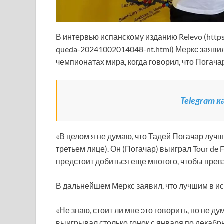
В интервью испанскому изданию Relevo (https:
queda-20241002014048-nt.html) Меркс заяви
чемпионатах мира, когда говорил, что Погач
Telegram 
«В целом я не думаю, что Тадей Погачар лучш
третьем лице). Он (Погачар) выиграл Tour de 
предстоит добиться еще многого, чтобы прев
В дальнейшем Меркс заявил, что лучшим в ис
«Не знаю, стоит ли мне это говорить, но не д
выигрывал столько гонок с января по декабрь