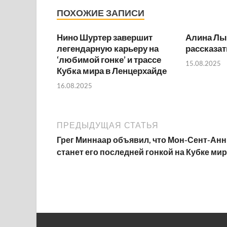
ПОХОЖИЕ ЗАПИСИ
Нино Шуртер завершит
Алина Лы
легендарную карьеру на
рассказат
‘любимой гонке’ и трассе
15.08.2025
Кубка мира в Ленцерхайде
16.08.2025
ПРЕДЫДУЩАЯ СТАТЬЯ
Грег Миннаар объявил, что Мон-Сент-Анн
станет его последней гонкой на Кубке ми