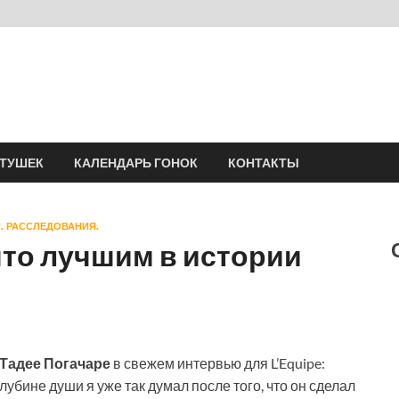
Velomania
Сообщество профессионалов велоспорта, энтузиастов велотуризма
АТУШЕК
КАЛЕНДАРЬ ГОНОК
КОНТАКТЫ
. РАССЛЕДОВАНИЯ.
что лучшим в истории
Тадее Погачаре
в свежем интервью для L’Equipe:
лубине души я уже так думал после того, что он сделал