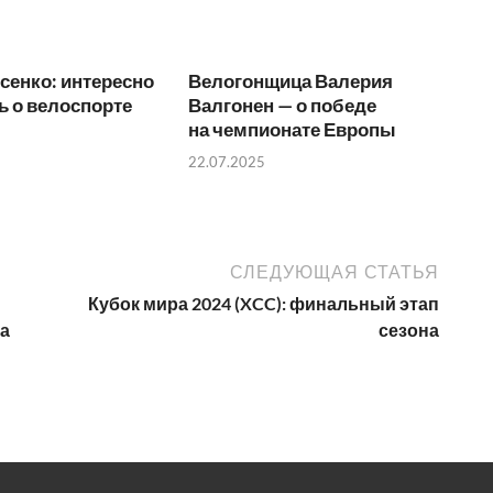
сенко: интересно
Велогонщица Валерия
ь о велоспорте
Валгонен — о победе
на чемпионате Европы
22.07.2025
СЛЕДУЮЩАЯ СТАТЬЯ
Кубок мира 2024 (XCC): финальный этап
ра
сезона