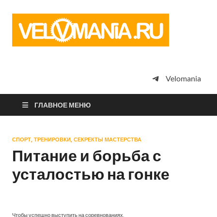
Vel
Сообщество
профессион
велоспорта,
энтузиастов
велотуризма
Velomania
просто
любителей
велосипедов
ГЛАВНОЕ МЕНЮ
СПОРТ, ТРЕНИРОВКИ, СЕКРЕКТЫ МАСТЕРСТВА
Питание и борьба с
усталостью на гонке
Чтобы успешно выступить на соревнованиях,