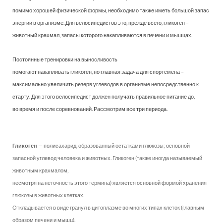
помимо хорошей физической формы, необходимо также иметь большой запас
энергии в организме. Для велосипедистов это, прежде всего, гликоген –
животный крахмал, запасы которого накапливаются в печени и мышцах.
Постоянные тренировки на выносливость
помогают накапливать гликоген, но главная задача для спортсмена –
максимально увеличить резерв углеводов в организме непосредственно к
старту. Для этого велосипедист должен получать правильное питание до,
во время и после соревнований. Рассмотрим все три периода.
Гликоген
— полисахарид, образованный остатками глюкозы; основной
запасной углевод человека и животных. Гликоген (также иногда называемый
животным крахмалом,
несмотря на неточность этого термина) является основной формой хранения
глюкозы в животных клетках.
Откладывается в виде гранул в цитоплазме во многих типах клеток (главным
образом печени и мышц).