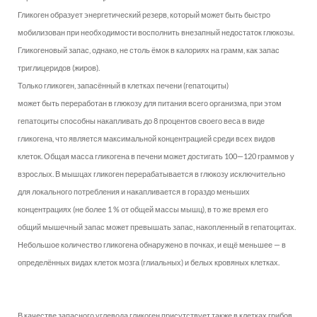
Гликоген образует энергетический резерв, который может быть быстро
мобилизован при необходимости восполнить внезапный недостаток глюкозы.
Гликогеновый запас, однако, не столь ёмок в калориях на грамм, как запас
триглицеридов (жиров).
Только гликоген, запасённый в клетках печени (гепатоциты)
может быть переработан в глюкозу для питания всего организма, при этом
гепатоциты способны накапливать до 8 процентов своего веса в виде
гликогена, что является максимальной концентрацией среди всех видов
клеток. Общая масса гликогена в печени может достигать 100—120 граммов у
взрослых. В мышцах гликоген перерабатывается в глюкозу исключительно
для локального потребления и накапливается в гораздо меньших
концентрациях (не более 1 % от общей массы мышц), в то же время его
общий мышечный запас может превышать запас, накопленный в гепатоцитах.
Небольшое количество гликогена обнаружено в почках, и ещё меньшее — в
определённых видах клеток мозга (глиальных) и белых кровяных клетках.
В качестве запасного углевода гликоген присутствует также в клетках грибов.