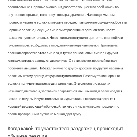
обонятельные. Нервные окончания, разветвляющиеся по всей коже и во
внутренних органах, тоже несут свои раздражения. Наконец в мышцы
проникли нервные волокна, которые передают мышечные ощущения. Все эти
нервные волокна, несущие сигналы от различных органов тела, носят
название чувствительных. Но вот сигнал поступил в центр — в спинной или
головной мозг, возбудились определенные нервные клетки. Произошла
сложная обработка этого сигнала, и тут же пошел новый сигнал к другим
клеткам, которые заведуют движением. От этих клеток нервный сигнал
побежал к мышцам. Побежал он уже по другой дорожке, по другим нервным
волокнам к тому органу, откуда поступил сигнал. Поэтому такие нервные
волокна получили название двигательных. Эти сигналы, или, как их
называют, импульсы, заставили сократиться мышцы ноги, и велосипедист
нажал на педаль. И чувствительные и двигательные волокна покрыты
хорошей изолирующей оболочкой, так что сигналы успешно проходят по
своим проторенным путям не мешая друг другу.
Когда какой-то участок тела раздражен, происходит
обычная реакция