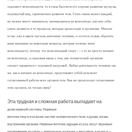
хорошего велосипедиста, то в глаза бросятся его хорошо развитые мускулы,
подтянутый вид, гармоничное развитие тела. Стать таким может каждый,
но нужно много заниматься, тренироваться на велосипеде, изучать себя,
уметь заглянуть в те процессы, которые происходят в организме. Многие
из вас уже в школе изучали анатомию человека, и хочется только обратить
ваше внимание на некоторые вопросы, которые полезно знать
велосипедисту, потому что велосипедный спорт — э то не просто катание
на велосипеде, а серьезная наука о том, как человеческий организм
сможет справиться с огромной нагрузкой. Любая деятельность человека так
же, как и катание на велосипеде, представляет собой результат
согласованной работы всех органов тела. Как же происходит согласование
этих органов, их тесная связь?
Эта трудная и сложная работа выпадает на
долю нервной системы. Нервные
веточки тянутся ко всем частям человеческого тела: к рукам, ногам,
внутренним органам. Нервные веточки, идущие из уха, несут звуковые
раздражения, из глаза — зрительные, из языка — вкусовые, а из носа —