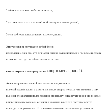
1) биопсихические свойства личности;
2) готовность к максимальной мобилизации волевых усилий;
3) способность к психической саморегуляции.
Эти условия представляют собой блоки
психологических свойств личности, знание функциональной природы которых
позволяет находить слабые звенья в системе
спортсмена (рис. 1).
самоконтроля и саморегуляции
Анализ соревновательной деятельности спортсменов
высокой квалификации в различных видах спорта показал, что наличие у них
высокой специальной подготовленности наряду с недостаточной готовностью
к максимальным волевым усилиям в условиях жесткого противоборства
приводит к поражениям. Но и высокая готовность к волевым усилиям не