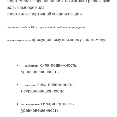
спортсмена в соревнованиях, но и играют решающую
роль в выборе вида
спорта или спортивной специализации.
Сочетание свойств НС в определенной комбинации определяет
присущий тому или иному спортсмену:
тип темперамента,
сила, подвижность,
— сангвиник:
уравновешенность;
сила, подвижность,
— холерик:
неуравновешенность;
сила, инертность,
— флегматик:
уравновешенность;