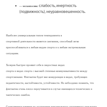
слабость, инертность
— меланхолик:
(подвижность), неуравновешенность.
Наиболее универсальным типом темперамента в
спортивной деятельности является сангвиник, способный легко
приспосабливаться к любым видам спорта и к любым экстремальным
ситуациям.
Холерик быстрее проявит себя в скоростных видах
спорта и видах спорта с высокой степенью коммуникативности между
спортсменами. Флегматик будет вне конкуренции в видах, требующих
педантичности, настойчивости, устойчивости. Но небходимо помнить, что
флегматик очень плохо переучивается в случае имеющихся технических и
тактических ошибок.
Существенное влияние на достижение максимального спортивного результата