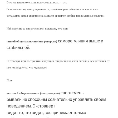
В то же время очень низкая тревожность — это
безмятежность, самоуверенность, излишняя расслабленность в опасных
ситуациях, когда спортсмена застают врасплох любые неожиданные мелочи.
Наблюдение за спортсменами показало, что при
саморегуляция выше и
низкой общительности (инт-роверсии)
стабильней.
Интроверт при восприятии ситуации опирается на свои внешние впечатления от
нее, он видит то, что чувствует.
При
спортсмены
высокой общительности (экстраверсия)
бывали не способны сознательно управлять своим
поведением. Экстраверт
видит то, что видит, воспринимает только