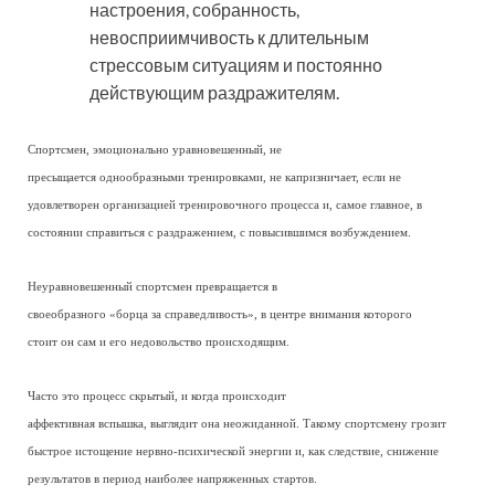
настроения, собранность,
невосприимчивость к длительным
стрессовым ситуациям и постоянно
действующим раздражителям.
Спортсмен, эмоционально уравновешенный, не
пресыщается однообразными тренировками, не капризничает, если не
удовлетворен организацией тренировочного процесса и, самое главное, в
состоянии справиться с раздражением, с повысившимся возбуждением.
Неуравновешенный спортсмен превращается в
своеобразного «борца за справедливость», в центре внимания которого
стоит он сам и его недовольство происходящим.
Часто это процесс скрытый, и когда происходит
аффективная вспышка, выглядит она неожиданной. Такому спортсмену грозит
быстрое истощение нервно-психической энергии и, как следствие, снижение
результатов в период наиболее напряженных стартов.