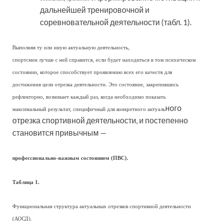
дальнейшей тренировочной и
соревновательной деятельности (табл. 1).
Выполняя ту или иную актуальную деятельность,
спортсмен лучше с ней справится, если будет находиться в том психическом
состоянии, которое способствует проявлению всех его качеств для
достижения цели отрезка деятельности. Это состояние, закрепившись
рефлекторно, возникает каждый раз, когда необходимо показать
ного
максимальный результат, специфичный для конкретного актуаль
отрезка спортивной деятельности, и постепенно
становится привычным —
профессионально-важным состоянием (ПВС).
Таблица 1.
Функциональная структура актуальных отрезков спортивной деятельности
(АОСД).