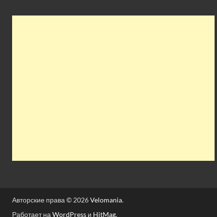
Авторские права © 2026
Velomania
.
Работает на
WordPress
и
HitMag
.