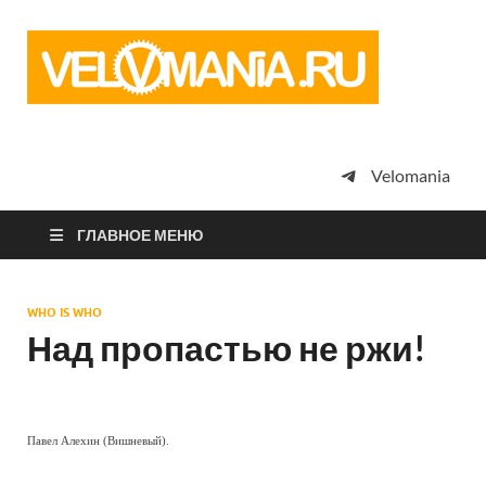
Vel
Сообщество
профессион
велоспорта,
энтузиастов
велотуризма
Velomania
просто
любителей
велосипедов
ГЛАВНОЕ МЕНЮ
WHO IS WHO
Над пропастью не ржи!
Павел Алехин (Вишневый).