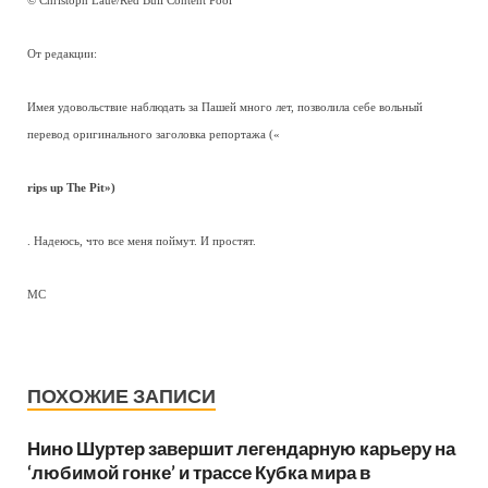
© Christoph Laue/Red Bull Content Pool
От редакции:
Имея удовольствие наблюдать за Пашей много лет, позволила себе вольный
перевод оригинального заголовка репортажа («
rips up The Pit»)
. Надеюсь, что все меня поймут. И простят.
МС
ПОХОЖИЕ ЗАПИСИ
Нино Шуртер завершит легендарную карьеру на
‘любимой гонке’ и трассе Кубка мира в