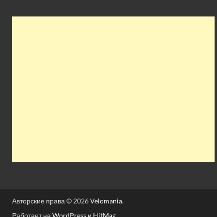
Авторские права © 2026
Velomania
.
Работает на
WordPress
и
HitMag
.