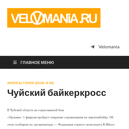
Vel
Сообщество
профессион
велоспорта,
энтузиастов
велотуризма
Velomania
просто
любителей
велосипедов
ГЛАВНОЕ МЕНЮ
АНОНСЫ ГОНОК (DUAL И 4Х)
Чуйский байкеркросс
В Чуйской области на горнолыжной базе
«Орловка» 1 февраля пройдут открытые соревнования по маунтинбайку. Об
этом сообщили их организаторы — Федерация горного велоспорта R-Bikers.