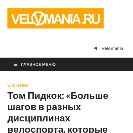
Vel
Сообщество
профессион
велоспорта,
энтузиастов
велотуризма
Velomania
просто
любителей
велосипедов
ГЛАВНОЕ МЕНЮ
WHO IS WHO
Том Пидкок: «Больше
шагов в разных
дисциплинах
велоспорта, которые