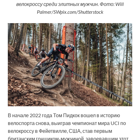
велокроссу среди элитных мужчин. Фото: Will
Palmer/SWpix.com/Shutterstock
В начале 2022 года Том Пидкок вошел в историю
велоспорта снова, выиграв чемпионат мира UCI по
велокроссу в Фейетвилле, США, став первым
британским гонщиком-мужчиной, завоевавшим этот