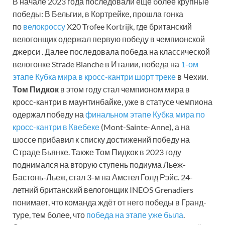
В начале 2023 года последовали еще более крупные
победы: В Бельгии, в Кортрейке, прошла гонка
по
велокроссу
X20 Trofee Kortrijk, где британский
велогонщик одержал первую победу в чемпионской
джерси . Далее последовала победа на классической
велогонке Strade Bianche в Италии, победа на
1-ом
этапе Кубка мира в кросс-кантри шорт треке
в Чехии.
Том Пидкок
в этом году стал чемпионом мира в
кросс-кантри в маунтинбайке, уже в статусе чемпиона
одержал победу на
финальном этапе Кубка мира по
кросс-кантри в Квебеке
(Mont-Sainte-Anne), а на
шоссе прибавил к списку достижений победу на
Страде Бьянке. Также Том Пидкок в 2023 году
поднимался на вторую ступень подиума Льеж-
Бастонь-Льеж, стал 3-м на Амстел Голд Рэйс. 24-
летний британский велогонщик INEOS Grenadiers
понимает, что команда ждёт от него победы в Гранд-
туре, тем более, что
победа на этапе уже была
.