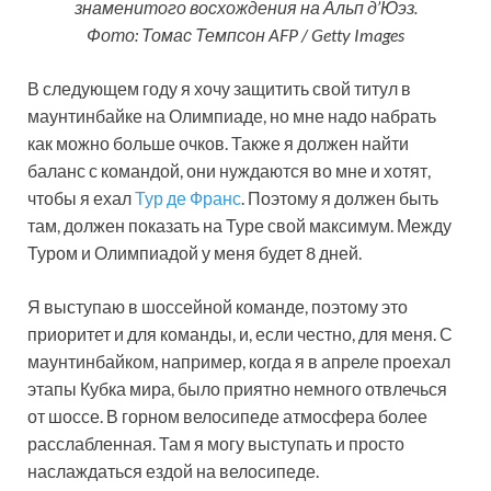
знаменитого восхождения на Альп д’Юэз.
Фото: Томас Темпсон AFP / Getty Images
В следующем году я хочу защитить свой титул в
маунтинбайке на Олимпиаде, но мне надо набрать
как можно больше очков. Также я должен найти
баланс с командой, они нуждаются во мне и хотят,
чтобы я ехал
Тур де Франс
. Поэтому я должен быть
там, должен показать на Туре свой максимум. Между
Туром и Олимпиадой у меня будет 8 дней.
Я выступаю в шоссейной команде, поэтому это
приоритет и для команды, и, если честно, для меня. С
маунтинбайком, например, когда я в апреле проехал
этапы Кубка мира, было приятно немного отвлечься
от шоссе. В горном велосипеде атмосфера более
расслабленная. Там я могу выступать и просто
наслаждаться ездой на велосипеде.