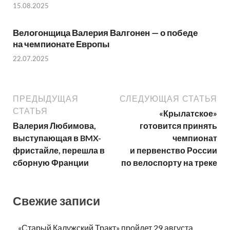
15.08.2025
Велогонщица Валерия Валгонен — о победе
на чемпионате Европы
22.07.2025
ПРЕДЫДУЩАЯ
СЛЕДУЮЩАЯ СТАТЬЯ
СТАТЬЯ
«Крылатское»
Валерия Любимова,
готовится принять
выступающая в BMX-
чемпионат
фристайле, перешла в
и первенство России
сборную Франции
по велоспорту на треке
Свежие записи
«Старый Калужский Тракт» пройдет 29 августа