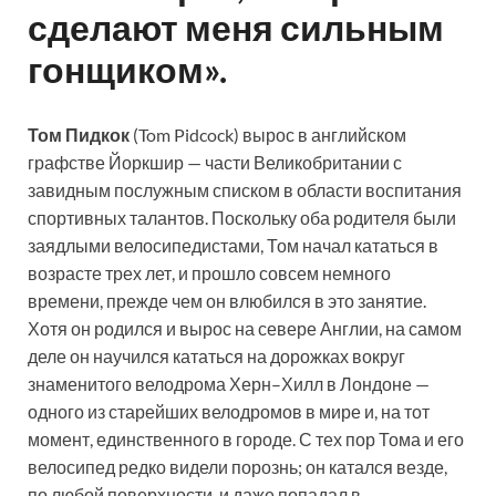
сделают меня сильным
гонщиком».
Том Пидкок
(Tom Pidcock) вырос в английском
графстве Йоркшир — части Великобритании с
завидным послужным списком в области воспитания
спортивных талантов. Поскольку оба родителя были
заядлыми велосипедистами, Том начал кататься в
возрасте трех лет, и прошло совсем немного
времени, прежде чем он влюбился в это занятие.
Хотя он родился и вырос на севере Англии, на самом
деле он научился кататься на дорожках вокруг
знаменитого велодрома Херн–Хилл в Лондоне —
одного из старейших велодромов в мире и, на тот
момент, единственного в городе. С тех пор Тома и его
велосипед редко видели порознь; он катался везде,
по любой поверхности, и даже попадал в