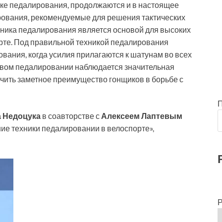
ке педалирования, продол­жаются и в настоящее
ования, рекомен­дуемые для решения тактических
ехника педалирования является основой для высоких
рте. Под правильной техникой педалирования
ования, когда усилия прилагаются к шатунам во всех
говом педалировании наблюдается значительная
ечить заметное преимущество гонщиков в борьбе с
 Недоцука
в соавторстве с
Алексеем Лаптевым
е техники педалировании в велоспорте»,
Р