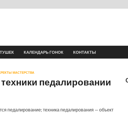
Velomania
Сообщество профессионалов велоспорта, энтузиастов велотуризма
АТУШЕК
КАЛЕНДАРЬ ГОНОК
КОНТАКТЫ
ЕКРЕКТЫ МАСТЕРСТВА
техники педалировании
ся педалирование; техника педа­лирования — объект