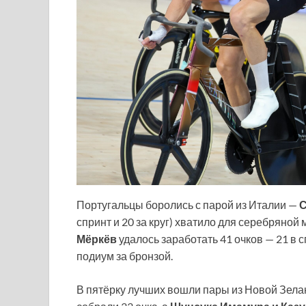
Португальцы боролись с парой из Италии —
С
спринт и 20 за круг) хватило для серебряной
Мёркёв
удалось заработать 41 очков — 21 в с
подиум за бронзой.
В пятёрку лучших вошли пары из Новой Зела