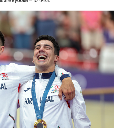
шиге Кубоки
— 32 очка.