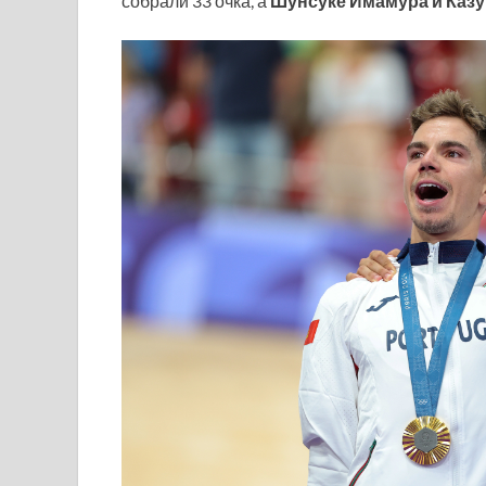
собрали 33 очка, а
Шунсуке Имамура и Казу