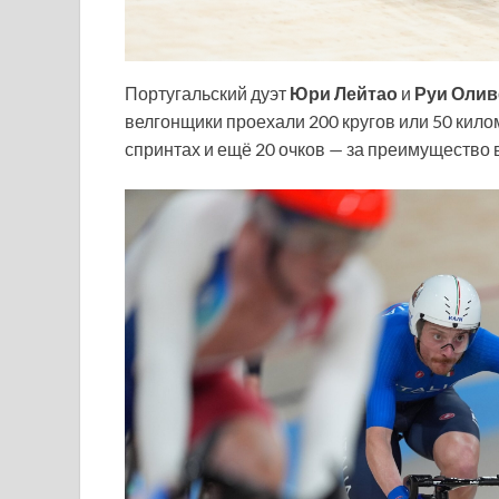
Португальский дуэт
Юри Лейтао
и
Руи Олив
велгонщики проехали 200 кругов или 50 кило
спринтах и ещё 20 очков — за преимущество в