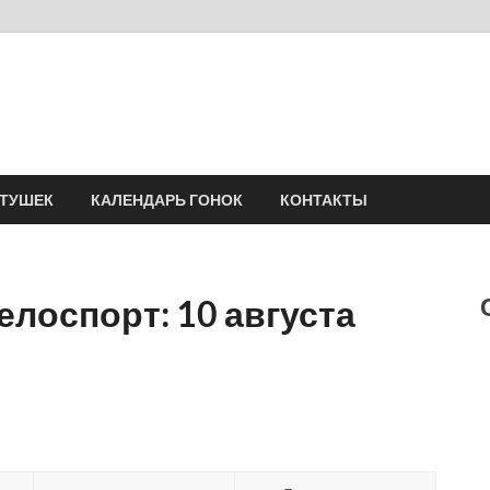
Velomania
Сообщество профессионалов велоспорта, энтузиастов велотуризма
АТУШЕК
КАЛЕНДАРЬ ГОНОК
КОНТАКТЫ
елоспорт: 10 августа