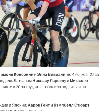
имоне Консонни
и
Элиа Вивиани
, но 47 очков (27 за
 медали. Датчанам
Никласу Ларсен
у и
Микаэлю
принте и 20 за круг, что позволило подняться на
ндии и Японии:
Аарон Гейт и Кэмпбелл Стюарт