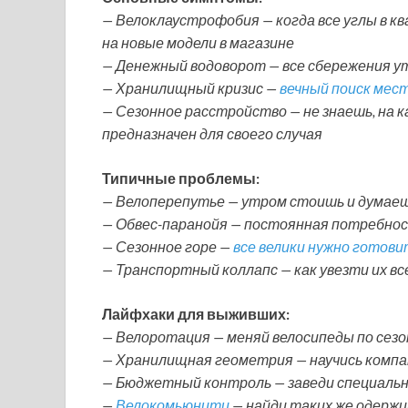
— Велоклаустрофобия — когда все углы в к
на новые модели в магазине
— Денежный водоворот — все сбережения ут
— Хранилищный кризис —
вечный поиск мест
— Сезонное расстройство — не знаешь, на 
предназначен для своего случая
Типичные проблемы:
— Велоперепутье — утром стоишь и думаешь
— Обвес-паранойя — постоянная потребно
— Сезонное горе —
все велики нужно готови
— Транспортный коллапс — как увезти их все
Лайфхаки для выживших:
— Велоротация — меняй велосипеды по сезо
— Хранилищная геометрия — научись компа
— Бюджетный контроль — заведи специальн
—
Велокомьюнити
— найди таких же одерж