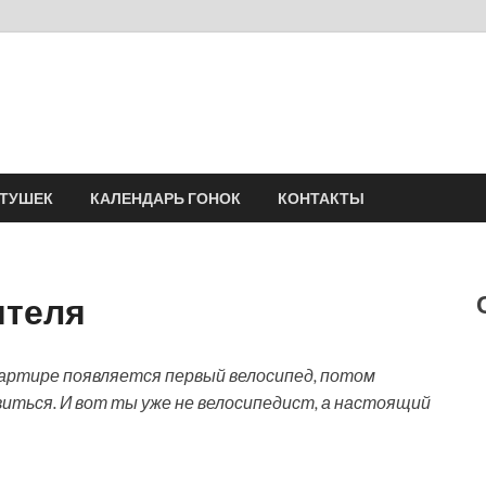
Velomania
Сообщество профессионалов велоспорта, энтузиастов велотуризма
АТУШЕК
КАЛЕНДАРЬ ГОНОК
КОНТАКТЫ
ителя
вартире появляется первый велосипед, потом
иться. И вот ты уже не велосипедист, а настоящий