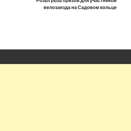
Розыгрыш призов для участников
велозаезда на Садовом кольце