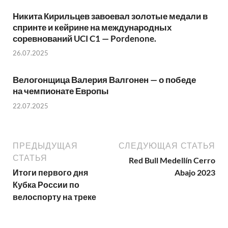
Никита Кирильцев завоевал золотые медали в
спринте и кейрине на международных
соревнований UCI C1 — Pordenone.
26.07.2025
Велогонщица Валерия Валгонен — о победе
на чемпионате Европы
22.07.2025
ПРЕДЫДУЩАЯ
СЛЕДУЮЩАЯ СТАТЬЯ
СТАТЬЯ
Red Bull Medellín Cerro
Итоги первого дня
Abajo 2023
Кубка России по
велоспорту на треке