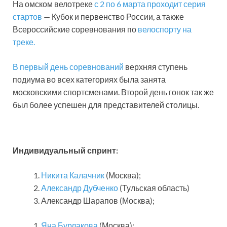
На омском велотреке
с 2 по 6 марта проходит серия
стартов
— Кубок и первенство России, а также
Всероссийские соревнования по
велоспорту на
треке.
В первый день соревнований
верхняя ступень
подиума во всех категориях была занята
московскими спортсменами. Второй день гонок так же
был более успешен для представителей столицы.
Индивидуальный спринт:
Никита Калачник
(Москва);
Александр Дубченко
(Тульская область)
Александр Шарапов (Москва);
Яна Бурлакова
(Москва);