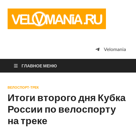
Vel
Сообщество
профессион
велоспорта,
энтузиастов
велотуризма
Velomania
просто
любителей
велосипедов
ГЛАВНОЕ МЕНЮ
ВЕЛОСПОРТ-ТРЕК
Итоги второго дня Кубка
России по велоспорту
на треке