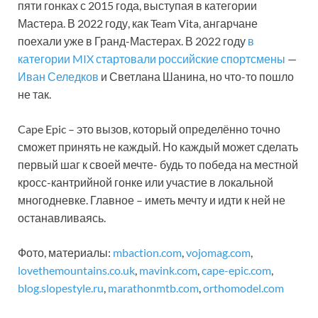
пяти гонках с 2015 года, выступая в категории
Мастера. В 2022 году, как Team Vita, ангарчане
поехали уже в Гранд-Мастерах. В 2022 году
в
категории MIX стартовали российские спортсмены
—
Иван Селедков
и Светлана Шанина, но что-то пошло
не так.
Cape Epic – это вызов, который определённо точно
сможет принять не каждый. Но каждый может сделать
первый шаг к своей мечте- будь то победа на местной
кросс-кантрийной гонке или участие в локальной
многодневке. Главное – иметь мечту и идти к ней не
останавливаясь.
Фото, материалы:
mbaction.com
,
vojomag.com
,
lovethemountains.co.uk
,
mavink.com
,
cape-epic.com
,
blog.slopestyle.ru
,
marathonmtb.com
,
orthomodel.com