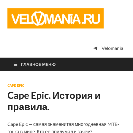
Vel
Сообщество
профессион
велоспорта,
энтузиастов
велотуризма
Velomania
просто
любителей
велосипедов
ГЛАВНОЕ МЕНЮ
CAPE EPIC
Cape Epic. История и
правила.
Cape Epic — самая знаменитая многодневная MTB-
гонка в мире. Кто ее придумал и зачем?