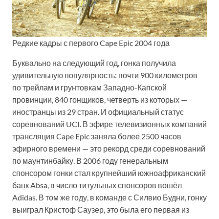
Редкие кадры с первого Cape Epic 2004 года
Буквально на следующий год, гонка получила
удивительную популярность: почти 900 километров
по трейлам и грунтовкам Западно-Капской
провинции, 840 гонщиков, четверть из которых —
иностранцы из 29 стран. И официальный статус
соревнований UCI. В эфире телевизионных компаний
трансляция Cape Epic заняла более 2500 часов
эфирного времени — это рекорд среди соревнований
по маунтинбайку. В 2006 году генеральным
спонсором гонки стал крупнейший южноафриканский
банк Absa, в число титульных спонсоров вошёл
Adidas. В том же году, в команде с Силвио Будни, гонку
выиграл Кристоф Саузер, это была его первая из