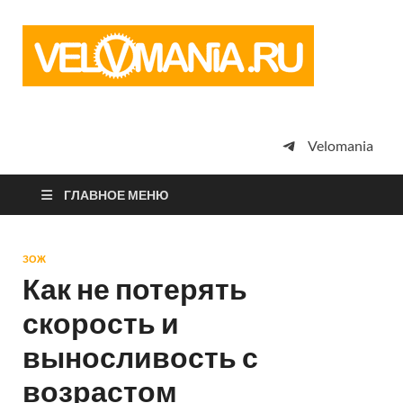
Vel
Сообщество
профессион
велоспорта,
энтузиастов
велотуризма
Velomania
просто
любителей
велосипедов
ГЛАВНОЕ МЕНЮ
ЗОЖ
Как не потерять
скорость и
выносливость с
возрастом